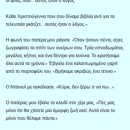
οι φίλες σου… αυτός ήταν ο λόγος.
Κάθε Χριστούγεννα που σου δίναμε βιβλία αντί για τα
τελευταία γκάτζετ… αυτός ήταν ο λόγος.»
Η φωνή του πατέρα μου ράγισε. «Όταν ήσουν πέντε, είχες
ζωγραφίσει το σπίτι των ονείρων σου. Τρία υπνοδωμάτια,
μεγάλος κήπος και ένα δέντρο για κούνια. Το κρατήσαμε
όλα αυτά τα χρόνια.» Έβγαλε ένα ταλαιπωρημένο χαρτί
από το πορτοφόλι του. «Βρήκαμε ακριβώς ένα τέτοιο.»
Ο Ντάνιελ με αγκάλιασε. «Κύριε, δεν ξέρω τι να πω…»
Ο πατέρας μου έβαλε το κλειδί στο χέρι μας. «Πες μας
μόνο ότι θα χτίσετε μια όμορφη ζωή εκεί. Αυτό είναι το
μόνο που θέλαμε πάντα.»