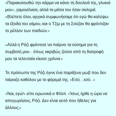
«Παρακολουθώ την κάρμα να κάνει τη δουλειά της, γλυκιά
μου», χαμογέλασε, αλλά τα μάτια του ήταν σκληρά.
«Βλέπετε όλοι, αρχικά συμφωνήσαμε ότι εγώ θα καλύψω
τα έξοδα του γάμου, και ο Τζιμ με τη Σούζαν θα φρόντιζαν
το μέλλον των παιδιών.»
«Αλλά η Ρόζι φρόντισε να παίρνει τα εύσημα για τη
συμβολή μου… όπως ακριβώς ζούσε από τη διατροφή
μου τα τελευταία είκοσι χρόνια.»
Το πρόσωπο της Ρόζι έγινε ένα παράξενο μωβ που δεν
ταίριαζε καθόλου με το φόρεμά της. «Εσύ… εσύ…»
«Ναι, εγώ!» είπε ειρωνικά ο Φίλιπ. «Ίσως ήρθε η ώρα να
αποχωρήσεις, Ρόζι. Δεν είναι αυτό που ήθελες για
άλλους;»