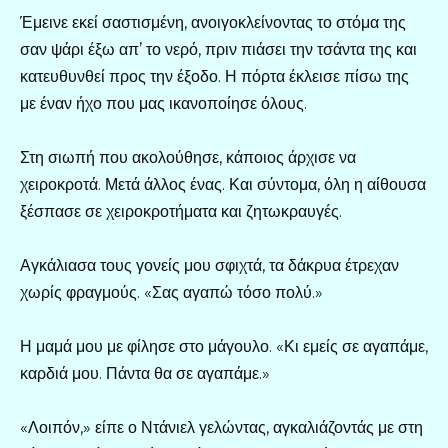
Έμεινε εκεί σαστισμένη, ανοιγοκλείνοντας το στόμα της
σαν ψάρι έξω απ’ το νερό, πριν πιάσει την τσάντα της και
κατευθυνθεί προς την έξοδο. Η πόρτα έκλεισε πίσω της
με έναν ήχο που μας ικανοποίησε όλους.
Στη σιωπή που ακολούθησε, κάποιος άρχισε να
χειροκροτά. Μετά άλλος ένας. Και σύντομα, όλη η αίθουσα
ξέσπασε σε χειροκροτήματα και ζητωκραυγές.
Αγκάλιασα τους γονείς μου σφιχτά, τα δάκρυα έτρεχαν
χωρίς φραγμούς. «Σας αγαπώ τόσο πολύ.»
Η μαμά μου με φίλησε στο μάγουλο. «Κι εμείς σε αγαπάμε,
καρδιά μου. Πάντα θα σε αγαπάμε.»
«Λοιπόν,» είπε ο Ντάνιελ γελώντας, αγκαλιάζοντάς με στη