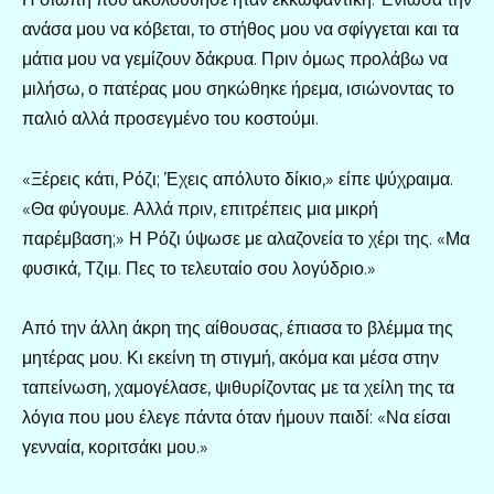
ανάσα μου να κόβεται, το στήθος μου να σφίγγεται και τα
μάτια μου να γεμίζουν δάκρυα. Πριν όμως προλάβω να
μιλήσω, ο πατέρας μου σηκώθηκε ήρεμα, ισιώνοντας το
παλιό αλλά προσεγμένο του κοστούμι.
«Ξέρεις κάτι, Ρόζι; Έχεις απόλυτο δίκιο,» είπε ψύχραιμα.
«Θα φύγουμε. Αλλά πριν, επιτρέπεις μια μικρή
παρέμβαση;» Η Ρόζι ύψωσε με αλαζονεία το χέρι της. «Μα
φυσικά, Τζιμ. Πες το τελευταίο σου λογύδριο.»
Από την άλλη άκρη της αίθουσας, έπιασα το βλέμμα της
μητέρας μου. Κι εκείνη τη στιγμή, ακόμα και μέσα στην
ταπείνωση, χαμογέλασε, ψιθυρίζοντας με τα χείλη της τα
λόγια που μου έλεγε πάντα όταν ήμουν παιδί: «Να είσαι
γενναία, κοριτσάκι μου.»