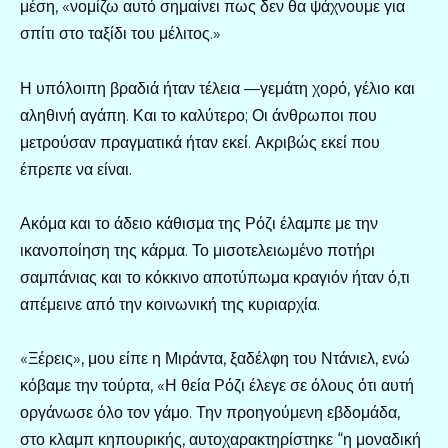
μέση, «νομίζω αυτό σημαίνει πως δεν θα ψάχνουμε για
σπίτι στο ταξίδι του μέλιτος.»
Η υπόλοιπη βραδιά ήταν τέλεια —γεμάτη χορό, γέλιο και
αληθινή αγάπη. Και το καλύτερο; Οι άνθρωποι που
μετρούσαν πραγματικά ήταν εκεί. Ακριβώς εκεί που
έπρεπε να είναι.
Ακόμα και το άδειο κάθισμα της Ρόζι έλαμπε με την
ικανοποίηση της κάρμα. Το μισοτελειωμένο ποτήρι
σαμπάνιας και το κόκκινο αποτύπωμα κραγιόν ήταν ό,τι
απέμεινε από την κοινωνική της κυριαρχία.
«Ξέρεις», μου είπε η Μιράντα, ξαδέλφη του Ντάνιελ, ενώ
κόβαμε την τούρτα, «Η θεία Ρόζι έλεγε σε όλους ότι αυτή
οργάνωσε όλο τον γάμο. Την προηγούμενη εβδομάδα,
στο κλαμπ κηπουρικής, αυτοχαρακτηρίστηκε “η μοναδική