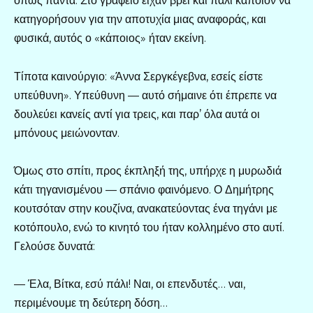
όπως πάντα. Στο γραφείο είχαν βρει και πάλι κάποιον να
κατηγορήσουν για την αποτυχία μιας αναφοράς, και
φυσικά, αυτός ο «κάποιος» ήταν εκείνη.
Τίποτα καινούργιο: «Άννα Σεργκέγεβνα, εσείς είστε
υπεύθυνη». Υπεύθυνη — αυτό σήμαινε ότι έπρεπε να
δουλεύει κανείς αντί για τρεις, και παρ’ όλα αυτά οι
μπόνους μειώνονταν.
Όμως στο σπίτι, προς έκπληξή της, υπήρχε η μυρωδιά
κάτι τηγανισμένου — σπάνιο φαινόμενο. Ο Δημήτρης
κουτσόταν στην κουζίνα, ανακατεύοντας ένα τηγάνι με
κοτόπουλο, ενώ το κινητό του ήταν κολλημένο στο αυτί.
Γελούσε δυνατά:
— Έλα, Βίτκα, εσύ πάλι! Ναι, οι επενδυτές… ναι,
περιμένουμε τη δεύτερη δόση…