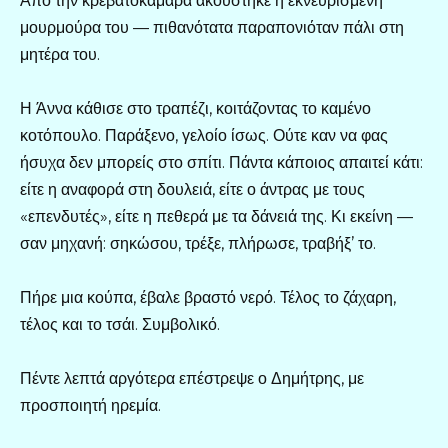
Από την κρεβατοκάμαρα ακούστηκε η εκνευρισμένη
μουρμούρα του — πιθανότατα παραπονιόταν πάλι στη
μητέρα του.
Η Άννα κάθισε στο τραπέζι, κοιτάζοντας το καμένο
κοτόπουλο. Παράξενο, γελοίο ίσως. Ούτε καν να φας
ήσυχα δεν μπορείς στο σπίτι. Πάντα κάποιος απαιτεί κάτι:
είτε η αναφορά στη δουλειά, είτε ο άντρας με τους
«επενδυτές», είτε η πεθερά με τα δάνειά της. Κι εκείνη —
σαν μηχανή: σηκώσου, τρέξε, πλήρωσε, τραβήξ’ το.
Πήρε μια κούπα, έβαλε βραστό νερό. Τέλος το ζάχαρη,
τέλος και το τσάι. Συμβολικό.
Πέντε λεπτά αργότερα επέστρεψε ο Δημήτρης, με
προσποιητή ηρεμία.