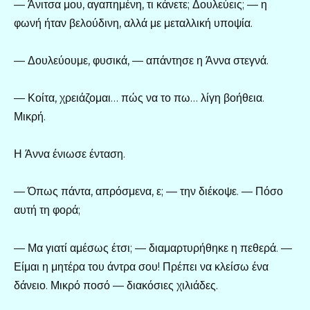
— Άνιτσα μου, αγαπημένη, τι κάνετε; Δουλεύεις; — η
φωνή ήταν βελούδινη, αλλά με μεταλλική υποψία.
— Δουλεύουμε, φυσικά, — απάντησε η Άννα στεγνά.
— Κοίτα, χρειάζομαι… πώς να το πω… λίγη βοήθεια.
Μικρή.
Η Άννα ένιωσε ένταση.
— Όπως πάντα, απρόσμενα, ε; — την διέκοψε. — Πόσο
αυτή τη φορά;
— Μα γιατί αμέσως έτσι; — διαμαρτυρήθηκε η πεθερά. —
Είμαι η μητέρα του άντρα σου! Πρέπει να κλείσω ένα
δάνειο. Μικρό ποσό — διακόσιες χιλιάδες.