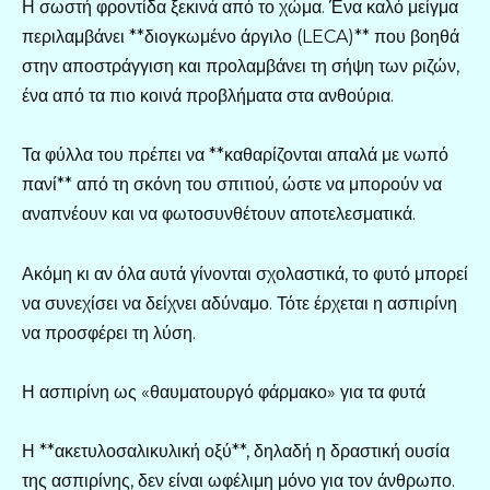
Η σωστή φροντίδα ξεκινά από το χώμα. Ένα καλό μείγμα
περιλαμβάνει **διογκωμένο άργιλο (LECA)** που βοηθά
στην αποστράγγιση και προλαμβάνει τη σήψη των ριζών,
ένα από τα πιο κοινά προβλήματα στα ανθούρια.
Τα φύλλα του πρέπει να **καθαρίζονται απαλά με νωπό
πανί** από τη σκόνη του σπιτιού, ώστε να μπορούν να
αναπνέουν και να φωτοσυνθέτουν αποτελεσματικά.
Ακόμη κι αν όλα αυτά γίνονται σχολαστικά, το φυτό μπορεί
να συνεχίσει να δείχνει αδύναμο. Τότε έρχεται η ασπιρίνη
να προσφέρει τη λύση.
Η ασπιρίνη ως «θαυματουργό φάρμακο» για τα φυτά
Η **ακετυλοσαλικυλική οξύ**, δηλαδή η δραστική ουσία
της ασπιρίνης, δεν είναι ωφέλιμη μόνο για τον άνθρωπο.