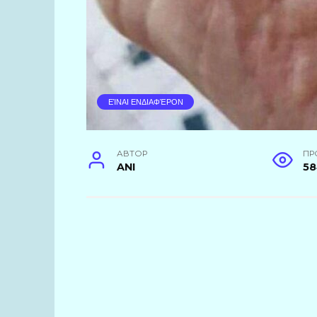
ΕΊΝΑΙ ΕΝΔΙΑΦΈΡΟΝ
АВТОР
ПР
ANI
5