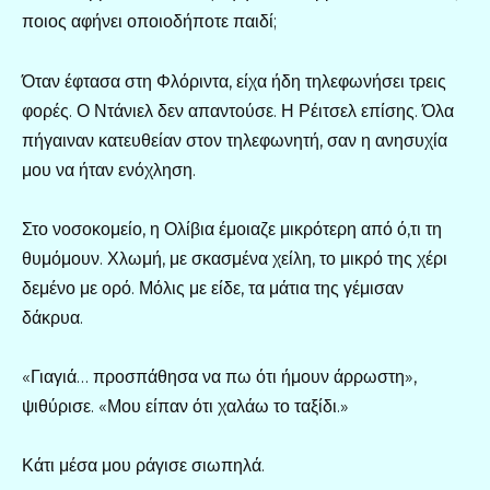
ποιος αφήνει οποιοδήποτε παιδί;
Όταν έφτασα στη Φλόριντα, είχα ήδη τηλεφωνήσει τρεις
φορές. Ο Ντάνιελ δεν απαντούσε. Η Ρέιτσελ επίσης. Όλα
πήγαιναν κατευθείαν στον τηλεφωνητή, σαν η ανησυχία
μου να ήταν ενόχληση.
Στο νοσοκομείο, η Ολίβια έμοιαζε μικρότερη από ό,τι τη
θυμόμουν. Χλωμή, με σκασμένα χείλη, το μικρό της χέρι
δεμένο με ορό. Μόλις με είδε, τα μάτια της γέμισαν
δάκρυα.
«Γιαγιά… προσπάθησα να πω ότι ήμουν άρρωστη»,
ψιθύρισε. «Μου είπαν ότι χαλάω το ταξίδι.»
Κάτι μέσα μου ράγισε σιωπηλά.