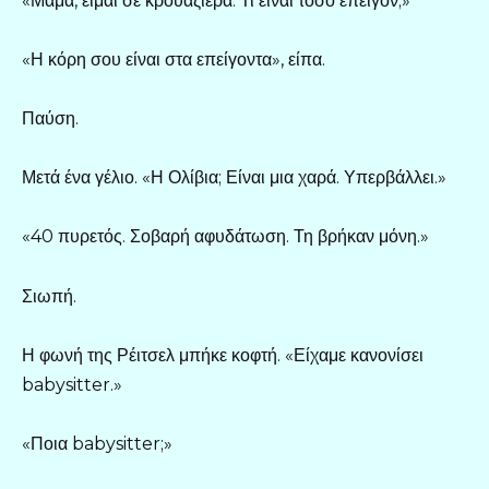
«Μαμά, είμαι σε κρουαζιέρα. Τι είναι τόσο επείγον;»
«Η κόρη σου είναι στα επείγοντα», είπα.
Παύση.
Μετά ένα γέλιο. «Η Ολίβια; Είναι μια χαρά. Υπερβάλλει.»
«40 πυρετός. Σοβαρή αφυδάτωση. Τη βρήκαν μόνη.»
Σιωπή.
Η φωνή της Ρέιτσελ μπήκε κοφτή. «Είχαμε κανονίσει
babysitter.»
«Ποια babysitter;»