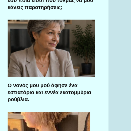
εσύ ποια είσαι που τολμάς να μου
κάνεις παρατηρήσεις;
Ο νονός μου μού άφησε ένα
εστιατόριο και εννέα εκατομμύρια
ρούβλια.