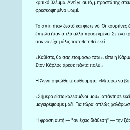
κριτικό βλέμμα. Αντί γι’ αυτό, μπροστά της στ
φρεσκοψημένο ψωμί.
Το σπίτι ήταν ζεστό και φωτεινό. Οι κουρτίνε
έπιπλα ήταν απλά αλλά προσεγμένα. Σε ένα τρα
σαν να είχε μόλις τοποθετηθεί εκεί.
«Καθίστε, θα σας ετοιμάσω τσάι», είπε η Κάρμ
Στον Κάρλος άρεσε πάντα πολύ.»
Η Άννα σηκώθηκε αυθόρμητα. «Μπορώ να βοη
«Σήμερα είστε καλεσμένοι μου», απάντησε εκεί
μαγειρέψουμε μαζί. Για τώρα, απλώς χαλάρωσ
Η φράση αυτή — *αν έχεις διάθεση* — την ξάφ