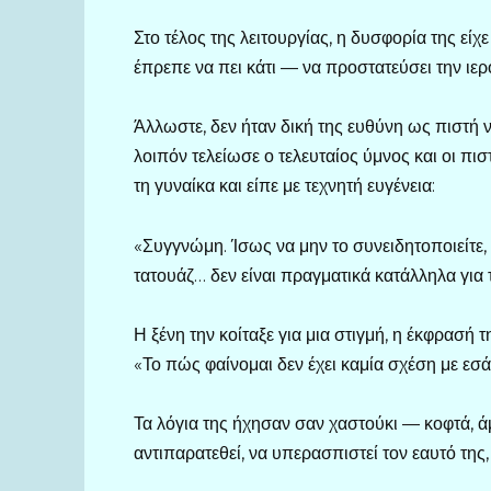
Στο τέλος της λειτουργίας, η δυσφορία της είχ
έπρεπε να πει κάτι — να προστατεύσει την ιε
Άλλωστε, δεν ήταν δική της ευθύνη ως πιστή ν
λοιπόν τελείωσε ο τελευταίος ύμνος και οι πι
τη γυναίκα και είπε με τεχνητή ευγένεια:
«Συγγνώμη. Ίσως να μην το συνειδητοποιείτε,
τατουάζ… δεν είναι πραγματικά κατάλληλα για 
Η ξένη την κοίταξε για μια στιγμή, η έκφρασή 
«Το πώς φαίνομαι δεν έχει καμία σχέση με εσά
Τα λόγια της ήχησαν σαν χαστούκι — κοφτά, ά
αντιπαρατεθεί, να υπερασπιστεί τον εαυτό της, 