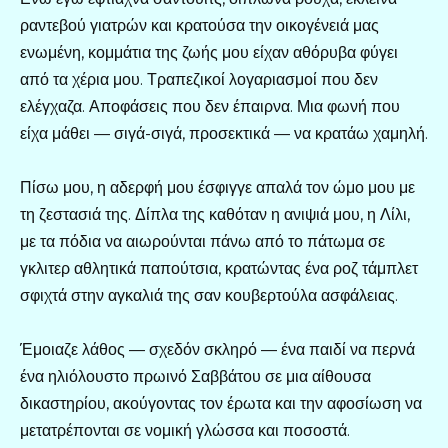
ραντεβού γιατρών και κρατούσα την οικογένειά μας
ενωμένη, κομμάτια της ζωής μου είχαν αθόρυβα φύγει
από τα χέρια μου. Τραπεζικοί λογαριασμοί που δεν
ελέγχαζα. Αποφάσεις που δεν έπαιρνα. Μια φωνή που
είχα μάθει — σιγά-σιγά, προσεκτικά — να κρατάω χαμηλή.
Πίσω μου, η αδερφή μου έσφιγγε απαλά τον ώμο μου με
τη ζεστασιά της. Δίπλα της καθόταν η ανιψιά μου, η Λίλι,
με τα πόδια να αιωρούνται πάνω από το πάτωμα σε
γκλιτερ αθλητικά παπούτσια, κρατώντας ένα ροζ τάμπλετ
σφιχτά στην αγκαλιά της σαν κουβερτούλα ασφάλειας.
Έμοιαζε λάθος — σχεδόν σκληρό — ένα παιδί να περνά
ένα ηλιόλουστο πρωινό Σαββάτου σε μια αίθουσα
δικαστηρίου, ακούγοντας τον έρωτα και την αφοσίωση να
μετατρέπονται σε νομική γλώσσα και ποσοστά.