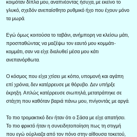
κοιμόταν δίπλα μου, αναπνέοντας ήσυχα, με εκείνο το
γλυκό, σχεδόν ανεπαίσθητο ρυθμικό ήχο που έχουν μόνο
τα μωρά.
Εγώ όμως κοιτούσα το ταβάνι, ανήμπορη να κλείσω μάτι,
προσπαθώντας να μαζέψω τον εαυτό μου κομμάτι-
κομμάτι, σαν να είχε διαλυθεί μέσα μου κάτι
ανεπανόρθωτα.
Ο κόσμος που είχα χτίσει με κόπο, υπομονή και αγάπη
επί χρόνια, δεν κατέρρευσε με θόρυβο. Δεν υπήρξε
έκρηξη. Απλώς κατέρρευσε σιωπηλά, μετατράπηκε σε
στάχτη που καθόταν βαριά πάνω μου, πνίγοντάς με αργά.
Το πιο τρομακτικό δεν ήταν ότι ο Σάσα με είχε απατήσει.
Το πιο φρικτό ήταν η συνειδητοποίηση πως τη στιγμή
που εγώ ούρλιαζα από τον πόνο στην αίθουσα τοκετού,