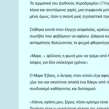
Το τερματικό του Διεθνούς Αεροδρομίου O’Ha
λόγια και ανυπόμονα χαρές, μια συμφωνία με
μένα, όμως, ήταν η σκηνή μιας σχολαστικά π
Στάθηκα κοντά στον έλεγχο ασφαλείας, κρατών
σωσίβιο που φοβόμουν να αφήσω. Δάκρυα κυλ
ασταμάτητα, θολώνοντας τα ψυχρά φθοριούχα
«Μαρκ…» ψέλλισα, η φωνή μου να τρέμει από 
λείψεις για δύο ολόκληρα χρόνια;»
Ο Μαρκ Έβανς, ο άντρας στον οποίο είχα αφιερ
χέρι του και σκούπισε απαλά ένα δάκρυ από 
συνδυασμό καθήκοντος και δισταγμού.
«Χάννα, αγάπη μου, ξέρεις πόσο κρίσιμο είναι
Τορόντο είναι η μεγαλύτερη κίνηση της εταιρε