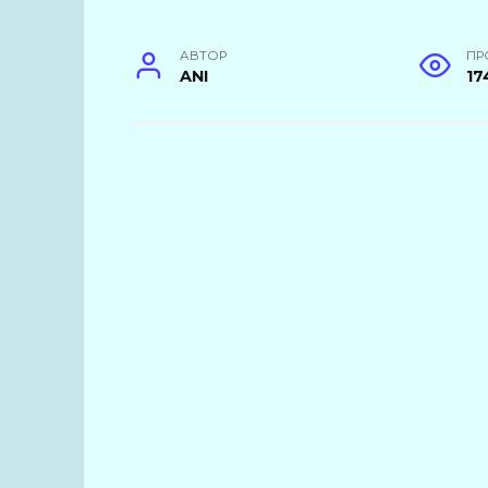
АВТОР
ПР
ANI
17