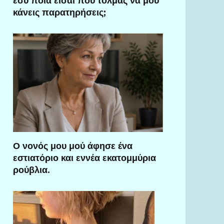
εσύ ποια είσαι που τολμάς να μου
κάνεις παρατηρήσεις;
Ο νονός μου μού άφησε ένα
εστιατόριο και εννέα εκατομμύρια
ρούβλια.