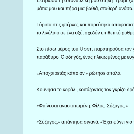
Έστρωσα τη σπονδυλική μου στήλη. Τράβηξα 
μάτια μου και πήρα μια βαθιά, σταθερή ανάσα
Γύρισα στις φτέρνες και πορεύτηκα αποφασισ
το λινέλαιο σε ένα οξύ, σχεδόν επιθετικό ρυθμό
Στο πίσω μέρος του Uber, παρατηρούσα τον γ
παράθυρο. Ο οδηγός, ένας ηλικιωμένος με ευ
«Αποχαιρετάς κάποιον;» ρώτησε απαλά.
Κούνησα το κεφάλι, κοιτάζοντας τον γκρίζο δρ
«Φαίνεσαι αναστατωμένη. Φίλος; Σύζυγος;»
«Σύζυγος,» απάντησα σιγανά. «Έχει φύγει για