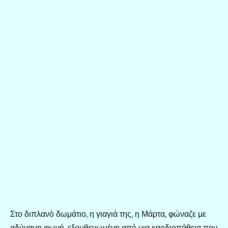
Στο διπλανό δωμάτιο, η γιαγιά της, η Μάρτα, φώναζε με
αδύναμη φωνή, εξουθενωμένη από μια καρδιοπάθεια που