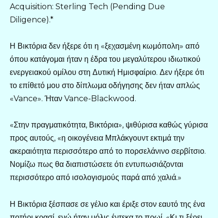
Acquisition: Sterling Tech (Pending Due
Diligence).*
Η Βικτόρια δεν ήξερε ότι η «ξεχασμένη κωμόπολη» από
όπου κατάγομαι ήταν η έδρα του μεγαλύτερου ιδιωτικού
ενεργειακού ομίλου στη Δυτική Ημισφαίριο. Δεν ήξερε ότι
το επίθετό μου στο δίπλωμα οδήγησης δεν ήταν απλώς
«Vance». Ήταν Vance-Blackwood.
«Στην πραγματικότητα, Βικτόρια», ψιθύρισα καθώς γύρισα
προς αυτούς, «η οικογένεια Μπλάκγουντ εκτιμά την
ακεραιότητα περισσότερο από το πορσελάνινο σερβίτσιο.
Νομίζω πως θα διαπιστώσετε ότι εντυπωσιάζονται
περισσότερο από ισολογισμούς παρά από χαλιά.»
Η Βικτόρια ξέσπασε σε γέλιο και έριξε στον εαυτό της ένα
ποτήρι κρασί, ενώ ήταν μόλις έντεκα το πρωί. «Κι τι ξέρει