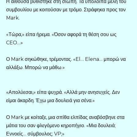
Η αίθουσα βυθίστηκε στη σιωπή. Τα υπόλοιπα μέλη του
συμβουλίου με κοιτούσαν με τρόμο. Στράφηκα προς τον
Mark.
«Τώρα,» είπα ήρεμα. «Όσον αφορά τη θέση σου ως
CEO…»
Ο Mark σηκώθηκε, τρέμοντας. «El… Elena… μπορώ να
αλλάξω. Μπορώ να μάθω.»
«Απολύεσαι,» είπα ψυχρά. «Αλλά μην ανησυχείς. Δεν
είμαι άκαρδη. Έχω μια δουλειά για σένα.»
Ο Mark με κοίταξε, μια σπίθα ελπίδας αναβόσβηνε στα
μάτια του σαν φλεγόμενο κηροπήγιο. «Μια δουλειά;
Εννοείς… σύμβουλος; VP;»