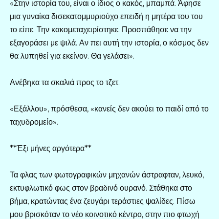
«Στην ιστορία του, είναι ο ίδιος ο κακός, μπαμπά. Άφησε
μια γυναίκα δισεκατομμυριούχο επειδή η μητέρα του του
το είπε. Την κακομεταχειρίστηκε. Προσπάθησε να την
εξαγοράσει με ψιλά. Αν πει αυτή την ιστορία, ο κόσμος δεν
θα λυπηθεί για εκείνον. Θα γελάσει».
Ανέβηκα τα σκαλιά προς το τζετ.
«Εξάλλου», πρόσθεσα, «κανείς δεν ακούει το παιδί από το
ταχυδρομείο».
**Έξι μήνες αργότερα**
Τα φλας των φωτογραφικών μηχανών άστραφταν, λευκό,
εκτυφλωτικό φως στον βραδινό ουρανό. Στάθηκα στο
βήμα, κρατώντας ένα ζευγάρι τεράστιες ψαλίδες. Πίσω
μου βρισκόταν το νέο κοινοτικό κέντρο, στην πιο φτωχή