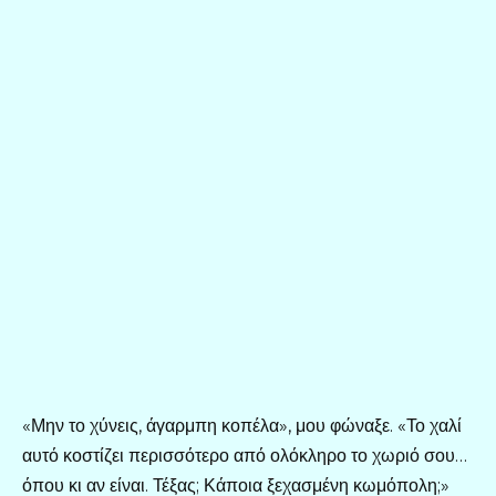
«Μην το χύνεις, άγαρμπη κοπέλα», μου φώναξε. «Το χαλί
αυτό κοστίζει περισσότερο από ολόκληρο το χωριό σου…
όπου κι αν είναι. Τέξας; Κάποια ξεχασμένη κωμόπολη;»