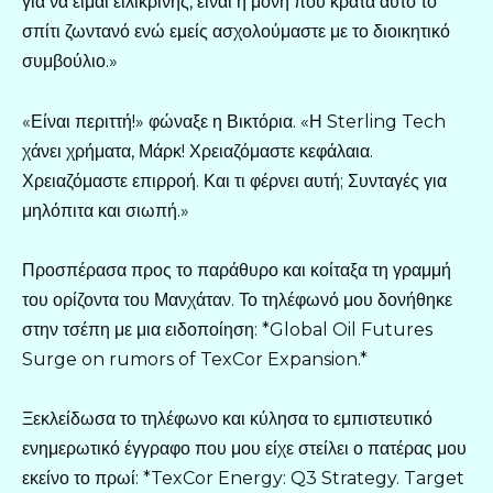
για να είμαι ειλικρινής, είναι η μόνη που κρατά αυτό το
σπίτι ζωντανό ενώ εμείς ασχολούμαστε με το διοικητικό
συμβούλιο.»
«Είναι περιττή!» φώναξε η Βικτόρια. «Η Sterling Tech
χάνει χρήματα, Μάρκ! Χρειαζόμαστε κεφάλαια.
Χρειαζόμαστε επιρροή. Και τι φέρνει αυτή; Συνταγές για
μηλόπιτα και σιωπή.»
Προσπέρασα προς το παράθυρο και κοίταξα τη γραμμή
του ορίζοντα του Μανχάταν. Το τηλέφωνό μου δονήθηκε
στην τσέπη με μια ειδοποίηση: *Global Oil Futures
Surge on rumors of TexCor Expansion.*
Ξεκλείδωσα το τηλέφωνο και κύλησα το εμπιστευτικό
ενημερωτικό έγγραφο που μου είχε στείλει ο πατέρας μου
εκείνο το πρωί: *TexCor Energy: Q3 Strategy. Target