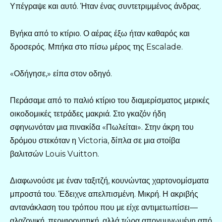
Υπέγραψε και αυτό. Ήταν ένας συντετριμμένος άνδρας.
Βγήκα από το κτίριο. Ο αέρας έξω ήταν καθαρός και
δροσερός. Μπήκα στο πίσω μέρος της Escalade.
«Οδήγησε,» είπα στον οδηγό.
Περάσαμε από το παλιό κτίριο του διαμερίσματος μερικές
οικοδομικές τετράδες μακριά. Στο γκαζόν ήδη
σφηνωνόταν μια πινακίδα «Πωλείται». Στην άκρη του
δρόμου στεκόταν η Victoria, δίπλα σε μια στοίβα
βαλιτσών Louis Vuitton.
Διαφωνούσε με έναν ταξιτζή, κουνώντας χαρτονομίσματα
μπροστά του. Έδειχνε απελπισμένη. Μικρή. Η ακριβής
αντανάκλαση του τρόπου που με είχε αντιμετωπίσει—
αλαζονική, περιφρονητική, αλλά τώρα απογυμνωμένη από