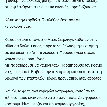
η δύναμη να αλλάξεις μια ζωή. Αποφάσισα να αποδείξω
ότι η φιλανθρωπία είναι η πιο ευγενής μορφή εξουσίας».
Κόπηκα την κορδέλα. Το πλήθος ξέσπασε σε
χειροκροτήματα.
Κάπου σε ένα υπόγειο, ο Μαρκ Στέρλινγκ καθόταν στην
αίθουσα διαλείμματος, παρακολουθώντας την εκπομπή
σε μια μικρή, τριζάτη τηλεόραση. Φορούσε γκρι στολή.
Φαινόταν κουρασμένος.
Με παρατηρούσε να χαμογελάω. Παρατηρούσε τον κόσμο
να χειροκροτεί. Έσβησε την τηλεόραση και επέστρεψε στη
διαλογή των επιστολών. Τέλος, πραγματικά, ήταν αόρατος.
Καθώς τα φλας των καμερών άστραφταν, κοιτούσα το
πλήθος. Είδα έναν νεαρό να στέκεται πίσω. Δεν φορούσε
κοστούμι. Ήταν με τζιν και πουκάμισο εργασίας,