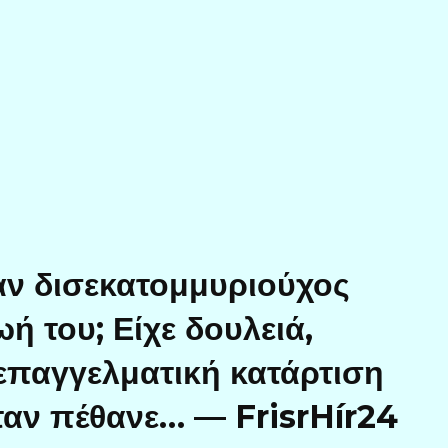
ταν δισεκατομμυριούχος
ή του; Είχε δουλειά,
επαγγελματική κατάρτιση
ταν πέθανε… — FrisrHír24