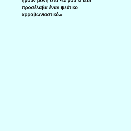
ήμουν μόνη στα 42 μου κι έτσι
προσέλαβα έναν ψεύτικο
αρραβωνιαστικό.»