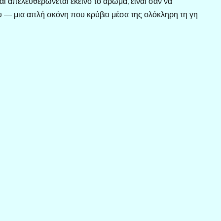
και απελευθερώνεται εκείνο το άρωμα, είναι σαν να
ου — μια απλή σκόνη που κρύβει μέσα της ολόκληρη τη γη