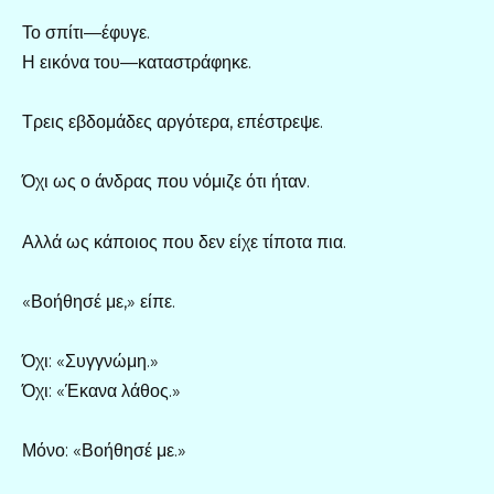
Το σπίτι—έφυγε.
Η εικόνα του—καταστράφηκε.
Τρεις εβδομάδες αργότερα, επέστρεψε.
Όχι ως ο άνδρας που νόμιζε ότι ήταν.
Αλλά ως κάποιος που δεν είχε τίποτα πια.
«Βοήθησέ με,» είπε.
Όχι: «Συγγνώμη.»
Όχι: «Έκανα λάθος.»
Μόνο: «Βοήθησέ με.»