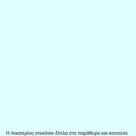
Η Αικατερίνη στεκόταν δίπλα στο παράθυρο και κοιτούσε