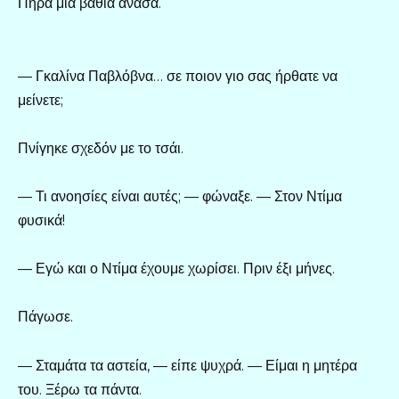
Πήρα μια βαθιά ανάσα.
— Γκαλίνα Παβλόβνα… σε ποιον γιο σας ήρθατε να
μείνετε;
Πνίγηκε σχεδόν με το τσάι.
— Τι ανοησίες είναι αυτές; — φώναξε. — Στον Ντίμα
φυσικά!
— Εγώ και ο Ντίμα έχουμε χωρίσει. Πριν έξι μήνες.
Πάγωσε.
— Σταμάτα τα αστεία, — είπε ψυχρά. — Είμαι η μητέρα
του. Ξέρω τα πάντα.