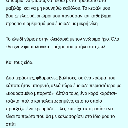
επιθυμία: να φτάσω, να πέσω με το πρόσωπο στο
μαξιλάρι και να μη κουνηθώ καθόλου. Το κεφάλι μου
βούιζε ελαφρά, οι ώμοι μου πονούσαν και κάθε βήμα
προς το διαμέρισμά μου έμοιαζε με μικρή νίκη.
Το κλειδί γύρισε στην κλειδαριά με τον γνώριμο ήχο. Όλα
έδειχναν φυσιολογικά… μέχρι που μπήκα στο χωλ.
Και τους είδα.
Δύο τεράστιες, φθαρμένες βαλίτσες, σε ένα χρώμα που
κάποτε ήταν μπορντό, αλλά τώρα έμοιαζε περισσότερο με
«κουρασμένο μπορντό». Δίπλα τους, ένα καρό καρότσι-
τσάντα, παλιό και ταλαιπωρημένο, από το οποίο
προεξείχε ένα κρεμμύδι — λες και είχε αποφασίσει να
είναι το πρώτο που θα με καλωσορίσει στο ίδιο μου το
σπίτι.