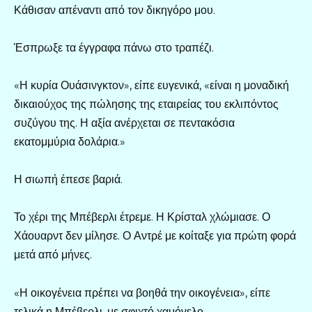
Κάθισαν απέναντι από τον δικηγόρο μου.
Έσπρωξε τα έγγραφα πάνω στο τραπέζι.
«Η κυρία Ουάσινγκτον», είπε ευγενικά, «είναι η μοναδική
δικαιούχος της πώλησης της εταιρείας του εκλιπόντος
συζύγου της. Η αξία ανέρχεται σε πεντακόσια
εκατομμύρια δολάρια.»
Η σιωπή έπεσε βαριά.
Το χέρι της Μπέβερλι έτρεμε. Η Κρίσταλ χλώμιασε. Ο
Χάουαρντ δεν μίλησε. Ο Αντρέ με κοίταξε για πρώτη φορά
μετά από μήνες.
«Η οικογένεια πρέπει να βοηθά την οικογένεια», είπε
τελικά η Μπέβερλι, με σφιχτό χαμόγελο.