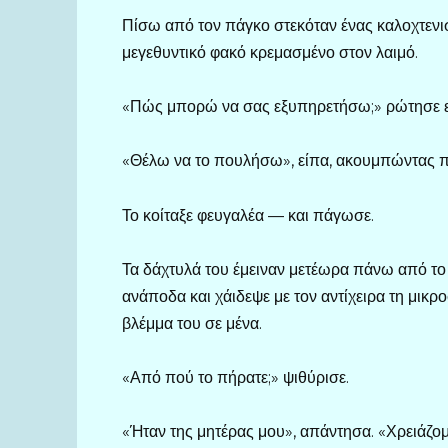
Πίσω από τον πάγκο στεκόταν ένας καλοχτενισ
μεγεθυντικό φακό κρεμασμένο στον λαιμό.
«Πώς μπορώ να σας εξυπηρετήσω;» ρώτησε ε
«Θέλω να το πουλήσω», είπα, ακουμπώντας πρ
Το κοίταξε φευγαλέα — και πάγωσε.
Τα δάχτυλά του έμειναν μετέωρα πάνω από το
ανάποδα και χάιδεψε με τον αντίχειρα τη μικ
βλέμμα του σε μένα.
«Από πού το πήρατε;» ψιθύρισε.
«Ήταν της μητέρας μου», απάντησα. «Χρειάζομ