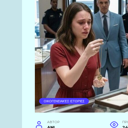
ΟΙΚΟΓΕΝΕΙΑΚΈΣ ΙΣΤΟΡΊΕΣ
АВТОР
ПР
ANI
2