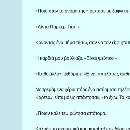
«Ποιο ήταν το όνομά της;» ρώτησε με ξαφνική 
«Λίντα Πάρκερ. Γιατί;»
Κάνοντας ένα βήμα πίσω, σαν να τον είχε χτυ
Η καρδιά μου βούλιαξε. «Είναι ψεύτικο;»
«Κάθε άλλο», ψιθύρισε. «Είναι απολύτως αυθε
Με τρεμάμενα χέρια πήρε ένα ασύρματο τηλέφ
Κάρτερ», είπε μόλις απάντησαν, «το έχω. Το κο
«Ποιον καλείτε;» ρώτησα απότομα.
Κάλυψε το ακουστικό και με κοίταξε με δέος κ