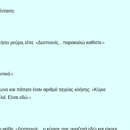
ένταση.
πήσει ρεύμα, είπε: «Δεσποινίς… παρακαλώ καθίστε.»
ντικό.»
ωνο και πάτησε έναν αριθμό ταχείας κλήσης. «Κύριε
λιέ. Είναι εδώ.»
αι φόβο. «Δεσποινίς… ο κύριος σας αναζητά εδώ και είκοσι