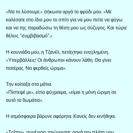
«Να το λύσουμε;» σήκωσα αργά το φρύδι μου. «Με
καλέσατε στο ίδιο μου το σπίτι για να μου πείτε να φύγω
και να της παραδώσω τη θέση μου ως σύζυγος. Και τώρα
θέλεις “συμβιβασμό”;»
Η κουνιάδα μου, η Τζανέλ, πετάχτηκε ενοχλημένη.
«Υπερβάλλεις! Οι άνθρωποι κάνουν λάθη. Θα γίνει
πατέρας. Να φερθείς ώριμα».
Την κοίταξα στα μάτια.
«Πίστεψέ με», είπα ψύχραιμα, «είμαι η μόνη ώριμη σε
αυτό το δωμάτιο».
Η ατμόσφαιρα βάρυνε αφόρητα. Κανείς δεν κινήθηκε.
«Τρίτον», συνέχισα, ισιώνοντας αργά την πλάτη μου,