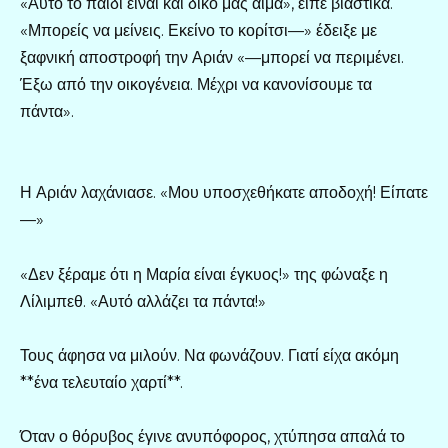
«Αυτό το παιδί είναι και δικό μας αίμα», είπε βιαστικά.
«Μπορείς να μείνεις. Εκείνο το κορίτσι—» έδειξε με
ξαφνική αποστροφή την Αριάν «—μπορεί να περιμένει.
Έξω από την οικογένεια. Μέχρι να κανονίσουμε τα
πάντα».
Η Αριάν λαχάνιασε. «Μου υποσχεθήκατε αποδοχή! Είπατε
—»
«Δεν ξέραμε ότι η Μαρία είναι έγκυος!» της φώναξε η
Λίλιμπεθ. «Αυτό αλλάζει τα πάντα!»
Τους άφησα να μιλούν. Να φωνάζουν. Γιατί είχα ακόμη
**ένα τελευταίο χαρτί**.
Όταν ο θόρυβος έγινε ανυπόφορος, χτύπησα απαλά το