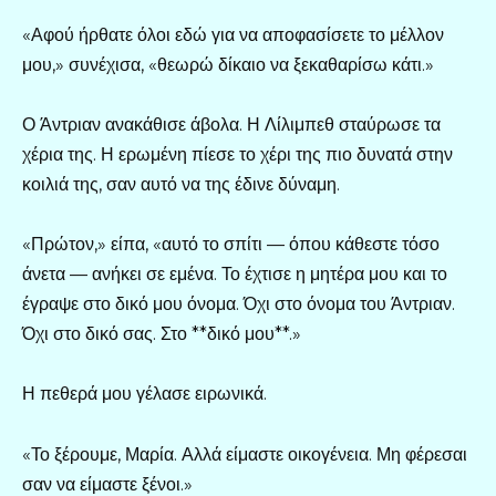
«Αφού ήρθατε όλοι εδώ για να αποφασίσετε το μέλλον
μου,» συνέχισα, «θεωρώ δίκαιο να ξεκαθαρίσω κάτι.»
Ο Άντριαν ανακάθισε άβολα. Η Λίλιμπεθ σταύρωσε τα
χέρια της. Η ερωμένη πίεσε το χέρι της πιο δυνατά στην
κοιλιά της, σαν αυτό να της έδινε δύναμη.
«Πρώτον,» είπα, «αυτό το σπίτι — όπου κάθεστε τόσο
άνετα — ανήκει σε εμένα. Το έχτισε η μητέρα μου και το
έγραψε στο δικό μου όνομα. Όχι στο όνομα του Άντριαν.
Όχι στο δικό σας. Στο **δικό μου**.»
Η πεθερά μου γέλασε ειρωνικά.
«Το ξέρουμε, Μαρία. Αλλά είμαστε οικογένεια. Μη φέρεσαι
σαν να είμαστε ξένοι.»