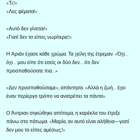
«Τι;!»
«Λες ψέματα!»
«Αυτό δεν γίνεται!»
«Γιατί δεν το είπες νωρίτερα;!»
Η Αριάν έχασε κάθε χρώμα. Τα χείλη της έτρεμαν. «Όχι…
όχι… μου είπε ότι εσείς οι δύο δεν… ότι δεν
προσπαθούσατε πια…»
«Δεν προσπαθούσαμε», απάντησα. «Αλλά η ζωή… έχει
έναν περίεργο τρόπο να ανατρέπει τα πάντα».
Ο Άντριαν σηκώθηκε απότομα, η καρέκλα του έτριξε
πάνω στο πάτωμα. «Μαρία, αν αυτό είναι αλήθεια—γιατί
δεν μου το είπες αμέσως;!»