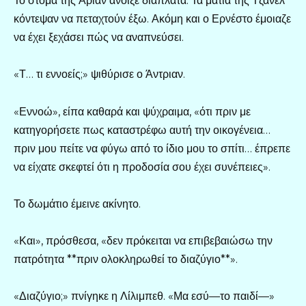
Το στόμα της Αριάν άνοιξε διάπλατα. Τα μάτια της Τζανέλ
κόντεψαν να πεταχτούν έξω. Ακόμη και ο Ερνέστο έμοιαζε
να έχει ξεχάσει πώς να αναπνεύσει.
«Τ… τι εννοείς;» ψιθύρισε ο Άντριαν.
«Εννοώ», είπα καθαρά και ψύχραιμα, «ότι πριν με
κατηγορήσετε πως καταστρέφω αυτή την οικογένεια…
πριν μου πείτε να φύγω από το ίδιο μου το σπίτι… έπρεπε
να είχατε σκεφτεί ότι η προδοσία σου έχει συνέπειες».
Το δωμάτιο έμεινε ακίνητο.
«Και», πρόσθεσα, «δεν πρόκειται να επιβεβαιώσω την
πατρότητα **πριν ολοκληρωθεί το διαζύγιο**».
«Διαζύγιο;» πνίγηκε η Λίλιμπεθ. «Μα εσύ—το παιδί—»