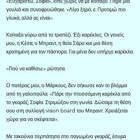
«Ευχαριστώ, Σοφία», είπε χωρίς να με κοιτάξει. Πήρε μια
γουλιά και συνοφρυώθηκε. «Λίγο ξηρό, ε; Προτιμώ πιο
γλυκά, αλλά ας είναι».
Κοίταξα γύρω από το τραπέζι. Έξι καρέκλες. Οι γονείς
μου, η Κέσα, ο Μπραντ, η θεία Σάρα και μια θέση
κρατημένη για τον πάστορα. Για μένα δεν υπήρχε καρέκλα.
«Πού να καθίσω;» ρώτησα.
Ο πατέρας μου, ο Μάρκους, δεν σήκωσε καν το βλέμμα
από τη γαλοπούλα. «Πάρε την πτυσσόμενη καρέκλα από
το γκαράζ, Σοφία. Στριμώξου στη γωνία. Δώσαμε τη θέση
σου στη συλλογή vision board του Μπραντ. Χρειάζεται
χώρο για να σκέφτεται».
Με τακούνια περπάτησα στο παγωμένο γκαράζ, έσυρα