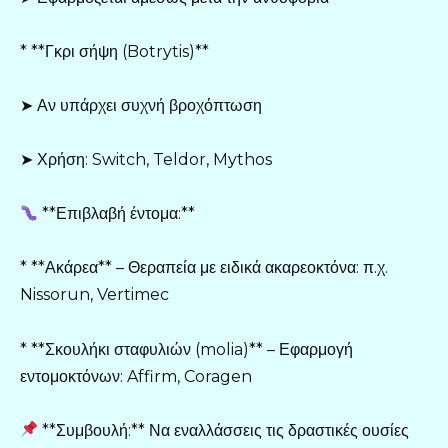
* **Γκρι σήψη (Botrytis)**
➤ Αν υπάρχει συχνή βροχόπτωση
➤ Χρήση: Switch, Teldor, Mythos
**Επιβλαβή έντομα:**
* **Ακάρεα** – Θεραπεία με ειδικά ακαρεοκτόνα: π.χ.
Nissorun, Vertimec
* **Σκουλήκι σταφυλιών (molia)** – Εφαρμογή
εντομοκτόνων: Affirm, Coragen
**Συμβουλή:** Να εναλλάσσεις τις δραστικές ουσίες