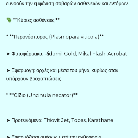
ευνοούν την εμφάνιση σοβαρών ασθενειών και εντόμων.
**Κύριες ασθένειες:**
* **Περονόσπορος (Plasmopara viticola)**
➤ Φυτοφάρμακα: Ridomil Gold, Mikal Flash, Acrobat
➤ Εφαρμογή: αρχές και μέσα του μήνα, κυρίως όταν
υπάρχουν βροχοπτώσεις
* **Ωίδιο (Uncinula necator)**
➤ Προτεινόμενα: Thiovit Jet, Topas, Karathane
➤ Εφαρμόζεται αμέσως μετά την ανθοφορία