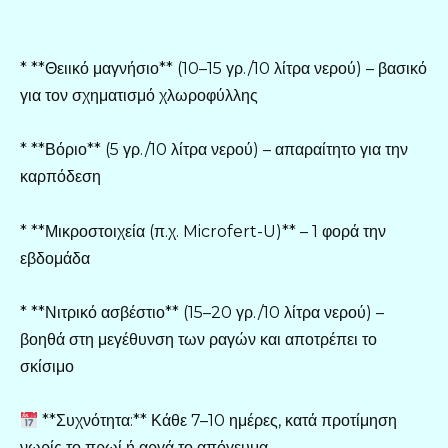
* **Θειικό μαγνήσιο** (10–15 γρ./10 λίτρα νερού) – βασικό
για τον σχηματισμό χλωροφύλλης
* **Βόριο** (5 γρ./10 λίτρα νερού) – απαραίτητο για την
καρπόδεση
* **Μικροστοιχεία (π.χ. Microfert-U)** – 1 φορά την
εβδομάδα
* **Νιτρικό ασβέστιο** (15–20 γρ./10 λίτρα νερού) –
βοηθά στη μεγέθυνση των ραγών και αποτρέπει το
σκίσιμο
**Συχνότητα:** Κάθε 7–10 ημέρες, κατά προτίμηση
νωρίς το πρωί ή αργά το απόγευμα.