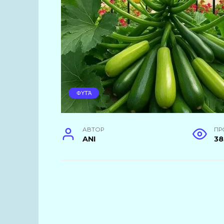
ΦΥΤΆ
АВТОР
ПР
ANI
38