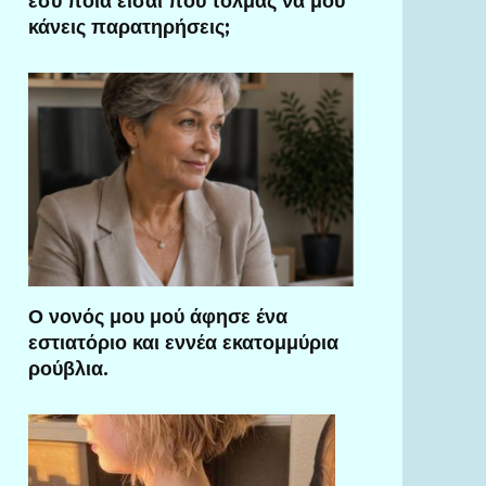
εσύ ποια είσαι που τολμάς να μου
κάνεις παρατηρήσεις;
Ο νονός μου μού άφησε ένα
εστιατόριο και εννέα εκατομμύρια
ρούβλια.