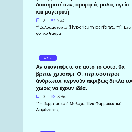
διασημοτήτων, ομορφιά, μόδα, υγεία
και μαγειρική
0
783
**Βαλσαμόχορτο (Hypericum perforatum): Ένα
φυτικό θαύμα
ΦΥΤΆ
Αν σκοντάψετε σε αυτό το φυτό, θα
βρείτε χρυσάφι. Οι περισσότεροι
άνθρωποι περνούν ακριβώς δίπλα το
χωρίς να έχουν ιδέα.
0
3.9к.
**Η Βερμπάσκο ή Μολόχα: Ένα Φαρμακευτικό
Διαμάντι της