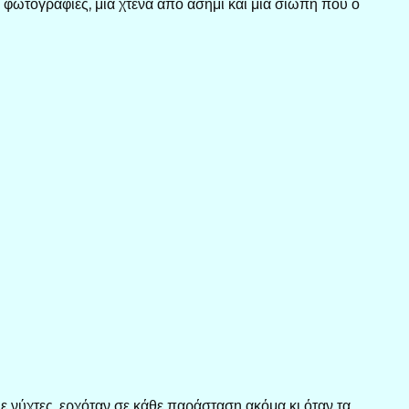
ς φωτογραφίες, μια χτένα από ασήμι και μια σιωπή που ο
ε νύχτες, ερχόταν σε κάθε παράσταση ακόμα κι όταν τα