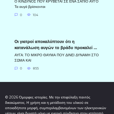
Ο ΚΙΝΔΥΝΟΣ ΠΟΥ ΚΡΥΒΕΤΑΙ ΣΕ ΕΝΑ ΣΑΠΙΟ ΑΥΓΟ
Τα αυγά βρίσκονται
0
104
Οι γιατροί αποκαλύπτουν ότι η
κατανάλωση αυγών το βράδυ προκαλεί …
ΑΥΓΑ: ΤΟ ΜΙΚΡΟ ΘΑΥΜΑ ΠΟΥ ΔΙΝΕΙ ΔΥΝΑΜΗ ΣΤΟ
ΣΩΜΑ ΚΑΙ
0
855
© 2026 Όμορφες ιστορίες. Με την επιφύλαξη παντός
δικαιώματος. Η χρήση και η μετάδοση του υλικού σε
οποιαδήποτε μορφή, συμπεριλαμβανομένων των ηλεκτρονικών
μέσων, είναι δυνατή μόνο με ενεργό σύνδεσμο στον ιστότοπό