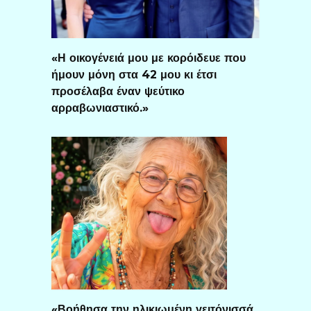
«Η οικογένειά μου με κορόιδευε που
ήμουν μόνη στα 42 μου κι έτσι
προσέλαβα έναν ψεύτικο
αρραβωνιαστικό.»
«Βοήθησα την ηλικιωμένη γειτόνισσά