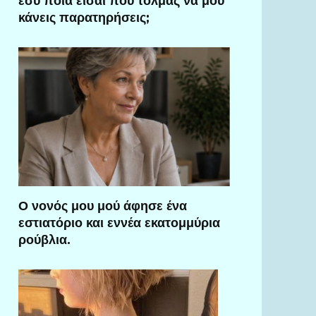
εσύ ποια είσαι που τολμάς να μου
κάνεις παρατηρήσεις;
Ο νονός μου μού άφησε ένα
εστιατόριο και εννέα εκατομμύρια
ρούβλια.