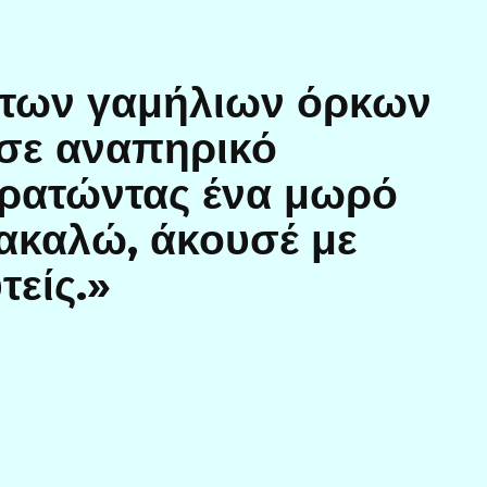
α των γαμήλιων όρκων
 σε αναπηρικό
κρατώντας ένα μωρό
ρακαλώ, άκουσέ με
τείς.»