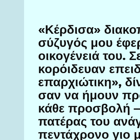
«Κέρδισα» διακο
σύζυγός μου έφερ
οικογένειά του. Σε
κορόιδευαν επει
επαρχιώτικη», δί
σαν να ήμουν πρ
κάθε προσβολή —
πατέρας του ανά
πεντάχρονο γιο μ