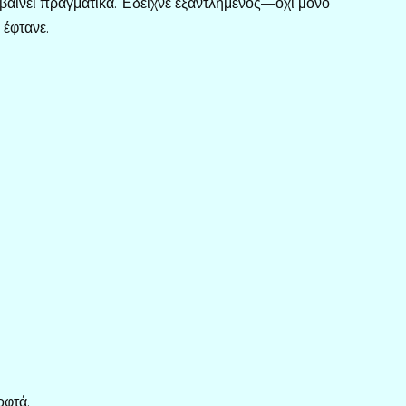
αίνει πραγματικά. Έδειχνε εξαντλημένος—όχι μόνο
 έφτανε.
οφτά.