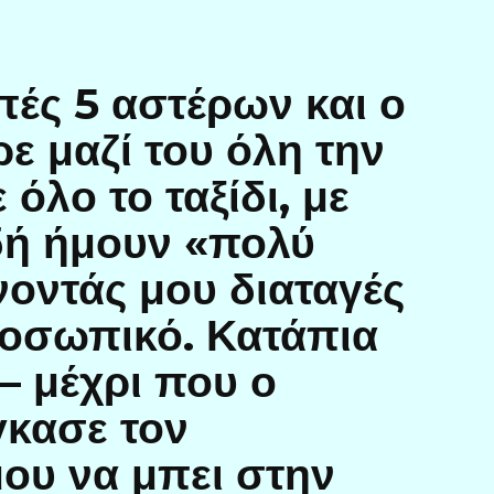
πές 5 αστέρων και ο
ε μαζί του όλη την
 όλο το ταξίδι, με
δή ήμουν «πολύ
νοντάς μου διαταγές
οσωπικό. Κατάπια
 μέχρι που ο
γκασε τον
ου να μπει στην