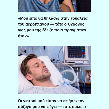
«Μου είπε να θηλάσω στην τουαλέτα
του αεροπλάνου — τότε ο 8χρονος
γιος μου της έδειξε ποια πραγματικά
ήταν»
Οι γιατροί μού είπαν να αφήσω τον
σύζυγό μου να φύγει — τότε όμως ο