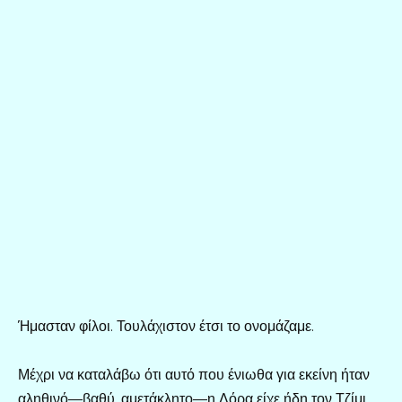
Ήμασταν φίλοι. Τουλάχιστον έτσι το ονομάζαμε.
Μέχρι να καταλάβω ότι αυτό που ένιωθα για εκείνη ήταν
αληθινό—βαθύ, αμετάκλητο—η Λόρα είχε ήδη τον Τζίμι.