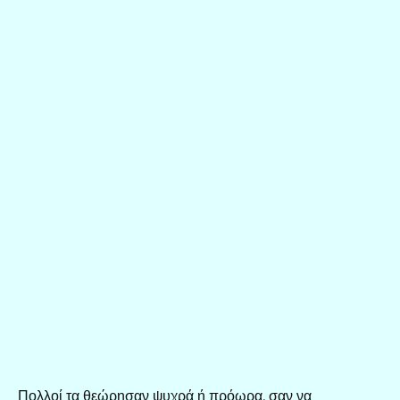
Πολλοί τα θεώρησαν ψυχρά ή πρόωρα, σαν να