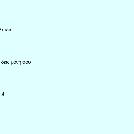
λπίδα.
 δεις μόνη σου.
υ!