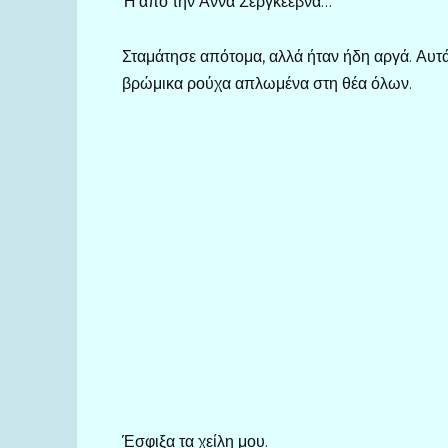
Ή από την Άννα Σεργκέεβνα…
Σταμάτησε απότομα, αλλά ήταν ήδη αργά. Αυτά
βρώμικα ρούχα απλωμένα στη θέα όλων.
Έσφιξα τα χείλη μου.