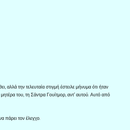
ει, αλλά την τελευταία στιγμή έστειλε μήνυμα ότι ήταν
 μητέρα του, τη Σάντρα Γουίτμορ, αντ’ αυτού. Αυτό από
να πάρει τον έλεγχο.