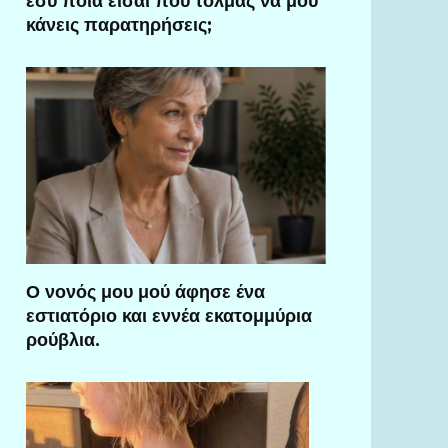
εσύ ποια είσαι που τολμάς να μου
κάνεις παρατηρήσεις;
Ο νονός μου μού άφησε ένα
εστιατόριο και εννέα εκατομμύρια
ρούβλια.