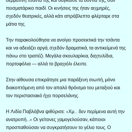
δερμάτινη τσάντα της και δάγκωσε τα δόντια της, σαν
πεισματάρικο παιδί. Οι κινήσεις της ήταν αιχμηρές,
σχεδόν θεατρικές, αλλά κάτι απρόβλεπτο φλέρταρε στα
μάτια της.
Την παρακολούθησα να ανοίγει προσεκτικά την τσάντα
και να αδειάζει αργά, σχεδόν δραματικά, τα αντικείμενά της
πάνω στο τραπέζι. Μεγάλα σκουλαρίκια, δαχτυλίδια,
πορτοφόλια — αλλά το βραχιόλι έλειπε.
Στην αίθουσα επικράτησε μια παράξενη σιωπή, μόνο
διακοπτόμενη από τον απαλό θρόισμα του μεταξιού και
τον περιστασιακό ήχο πορσελάνης.
Η Λιδία Παβλόβνα ψιθύρισε: «Χμ… δεν περίμενα αυτή την
ανατροπή…» Οι γείτονες χαμογελούσαν, κάποιοι
προσπαθούσαν να συγκρατήσουν το γέλιο τους. Ο