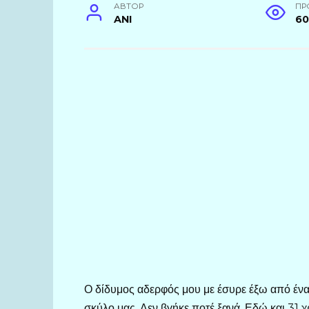
АВТОР
ПР
ANI
6
Ο δίδυμος αδερφός μου με έσυρε έξω από ένα 
σκύλο μας. Δεν βγήκε ποτέ ξανά. Εδώ και 31 χ