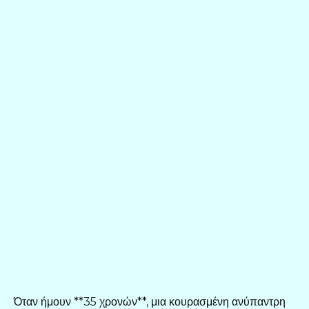
Όταν ήμουν **35 χρονών**, μια κουρασμένη ανύπαντρη