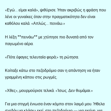
«Εγώ… είμαι καλά», ψιθύρισε. Ήταν ακριβώς η φράση που
λένε οι γυναίκες όταν στην πραγματικότητα δεν είναι
καθόλου καλά. «Απλώς… πεινάω.»
Η λέξη **πεινάω** με χτύπησε πιο δυνατά από τον
παγωμένο αέρα.
«Πότε έφαγες τελευταία φορά;» τη ρώτησα.
Κοίταξε κάτω στο πεζοδρόμιο σαν η απάντηση να ήταν
γραμμένη κάπου στις ρωγμές.
«Χθες», μουρμούρισε τελικά. «Ίσως. Δεν θυμάμαι.»
Για μια στιγμή ένιωσα έναν κόμπο στον λαιμό μου. Ήθελα
σχεδόν να κλάψω εκεί, στο πεζοδρόμιο — για εκείνη, για