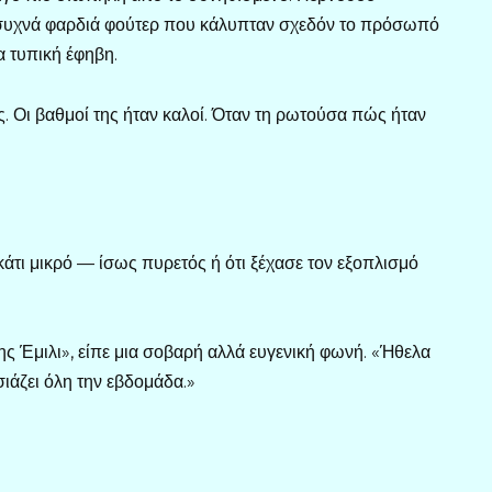
 συχνά φαρδιά φούτερ που κάλυπταν σχεδόν το πρόσωπό
α τυπική έφηβη.
ς. Οι βαθμοί της ήταν καλοί. Όταν τη ρωτούσα πώς ήταν
κάτι μικρό — ίσως πυρετός ή ότι ξέχασε τον εξοπλισμό
ης Έμιλι», είπε μια σοβαρή αλλά ευγενική φωνή. «Ήθελα
σιάζει όλη την εβδομάδα.»