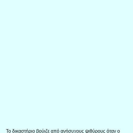
Το δικαστήριο βούιζε από ανήσυχους ψιθύρους όταν ο