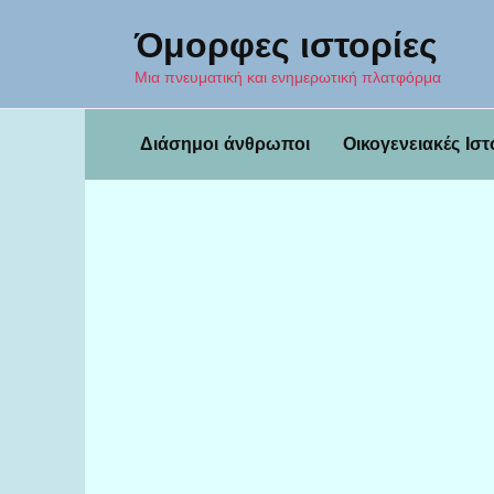
Перейти
Όμορφες ιστορίες
к
содержанию
Μια πνευματική και ενημερωτική πλατφόρμα
Διάσημοι άνθρωποι
Οικογενειακές Ιστ