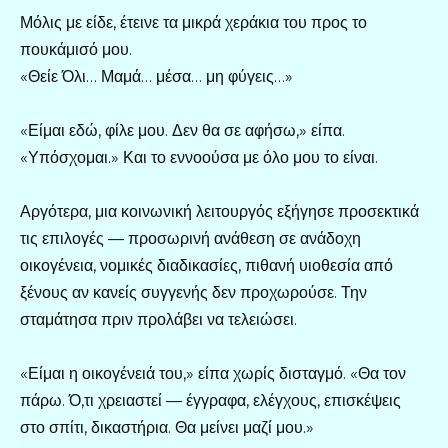
Μόλις με είδε, έτεινε τα μικρά χεράκια του προς το
πουκάμισό μου.
«Θείε Όλι… Μαμά… μέσα… μη φύγεις…»
«Είμαι εδώ, φίλε μου. Δεν θα σε αφήσω,» είπα.
«Υπόσχομαι.» Και το εννοούσα με όλο μου το είναι.
Αργότερα, μια κοινωνική λειτουργός εξήγησε προσεκτικά
τις επιλογές — προσωρινή ανάθεση σε ανάδοχη
οικογένεια, νομικές διαδικασίες, πιθανή υιοθεσία από
ξένους αν κανείς συγγενής δεν προχωρούσε. Την
σταμάτησα πριν προλάβει να τελειώσει.
«Είμαι η οικογένειά του,» είπα χωρίς δισταγμό. «Θα τον
πάρω. Ό,τι χρειαστεί — έγγραφα, ελέγχους, επισκέψεις
στο σπίτι, δικαστήρια. Θα μείνει μαζί μου.»