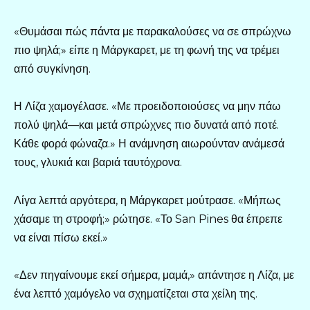
«Θυμάσαι πώς πάντα με παρακαλούσες να σε σπρώχνω
πιο ψηλά;» είπε η Μάργκαρετ, με τη φωνή της να τρέμει
από συγκίνηση.
Η Λίζα χαμογέλασε. «Με προειδοποιούσες να μην πάω
πολύ ψηλά—και μετά σπρώχνες πιο δυνατά από ποτέ.
Κάθε φορά φώναζα.» Η ανάμνηση αιωρούνταν ανάμεσά
τους, γλυκιά και βαριά ταυτόχρονα.
Λίγα λεπτά αργότερα, η Μάργκαρετ μούτρασε. «Μήπως
χάσαμε τη στροφή;» ρώτησε. «Το San Pines θα έπρεπε
να είναι πίσω εκεί.»
«Δεν πηγαίνουμε εκεί σήμερα, μαμά,» απάντησε η Λίζα, με
ένα λεπτό χαμόγελο να σχηματίζεται στα χείλη της.