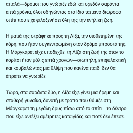
απαλά—δρόμοι που γνώριζε εδώ και σχεδόν σαράντα
επτά χρόνια, όλοι οδηγώντας στο ίδιο ταπεινό διώροφο
σπίτι που είχε φιλοξενήσει όλη της την ενήλικη ζωή.
Η ματιά της στράφηκε προς τη Λίζα, την υιοθετημένη της
κόρη, που ήταν συγκεντρωμένη στον δρόμο μπροστά της.
Η Μάργκαρετ είχε υποδεχθεί τη Λίζα στη ζωή της όταν το
κορίτσι ήταν μόλις επτά χρονών—σιωπηλή, επιφυλακτική
και κουβαλώντας μια θλίψη που κανένα παιδί δεν θα
έπρεπε να γνωρίζει.
Τώρα, στα σαράντα δύο, η Λίζα είχε γίνει μια ήρεμη και
σταθερή γυναίκα, δυνατή με τρόπο που θύμιζε στη
Μάργκαρετ τη μεγάλη δρυς πίσω από το σπίτι—το δέντρο
που είχε αντέξει αμέτρητες καταιγίδες και ποτέ δεν έπεσε.