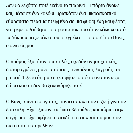
Δεν θα ξεχάσω ποτέ εκείνο το πρωινό. Η πόρτα άνοιξε
και, μέσα σε ένα καλάθι, βρισκόταν ένα μικροσκοπικό,
εύθραυστο πλάσμα τυλιγμένο σε μια φθαρμένη κουβέρτα,
να τρέμει αβοήθητο. Το προσωπάκι του ήταν κόκκινο από
τα δάκρυα, τα χεράκια του σφιγμένα — το παιδί του Βανς,
ο ανιψιός μου.
Ο δρόμος έξω ήταν σιωπηλός, σχεδόν ανησυχητικός,
διαταραγμένος μόνο από τους πνιγμένους λυγμούς του
μωρού. Ήξερα ότι μου είχε αφήσει αυτό το αναπάντεχο
δώρο και ότι δεν θα ξαναγύριζε ποτέ.
Ο Βανς: πάντα φευγάτος, πάντα απών όταν η ζωή γινόταν
δύσκολη. Είχε εξαφανιστεί για εβδομάδες και τώρα, στην
αυγή, μου είχε αφήσει το παιδί του στην πόρτα μου σαν
σκιά από το παρελθόν.