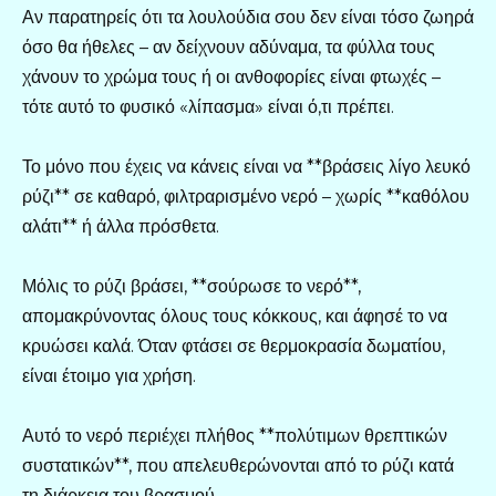
Αν παρατηρείς ότι τα λουλούδια σου δεν είναι τόσο ζωηρά
όσο θα ήθελες – αν δείχνουν αδύναμα, τα φύλλα τους
χάνουν το χρώμα τους ή οι ανθοφορίες είναι φτωχές –
τότε αυτό το φυσικό «λίπασμα» είναι ό,τι πρέπει.
Το μόνο που έχεις να κάνεις είναι να **βράσεις λίγο λευκό
ρύζι** σε καθαρό, φιλτραρισμένο νερό – χωρίς **καθόλου
αλάτι** ή άλλα πρόσθετα.
Μόλις το ρύζι βράσει, **σούρωσε το νερό**,
απομακρύνοντας όλους τους κόκκους, και άφησέ το να
κρυώσει καλά. Όταν φτάσει σε θερμοκρασία δωματίου,
είναι έτοιμο για χρήση.
Αυτό το νερό περιέχει πλήθος **πολύτιμων θρεπτικών
συστατικών**, που απελευθερώνονται από το ρύζι κατά
τη διάρκεια του βρασμού.